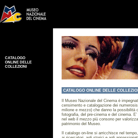
CATALOGO
ONLINE DELLE
COLLEZIONI
CATALOGO ONLINE DELLE COLLEZIO
Il Museo Nazionale del Cinema è impegnat
censimento e catalogazione dei numerosissi
milione e mezzo) che danno la possibilità di
fotografia, del pre-cinema e del cinema. E’ 
nel web il mezzo più consono per valorizzar
patrimonio del Museo.
Il catalogo on-line si arricchisce nel tempo
ai ricercatori, agli storici e agli appassio